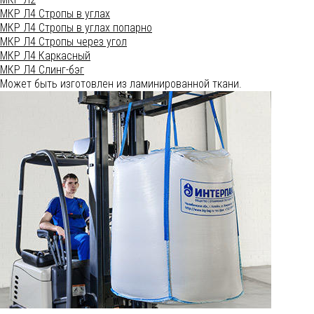
МКР Л4
Стропы в углах
МКР Л4
Стропы в углах попарно
МКР Л4
Стропы через угол
МКР Л4
Каркасный
МКР Л4
Слинг-бэг
Может быть изготовлен из ламинированной ткани.