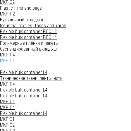
МКР С2
Plastic films and bags
МКР Л2
Бутылочный вкладыш
Industrial textiles, Tapes and Yarns
Flexible bulk container FIBC L2
Flexible bulk container FIBC L4
Полимерные плёнки и пакеты
Суспендированный вкладыш
МКР Л4
МКР Л4
Flexible bulk container L4
Технические ткани, ленты, нити
МКР Л4
Flexible bulk container L4
Flexible bulk container L4
МКР Л4
МКР Л4
Flexible bulk container L4
МКР С1
МКР С2
МКР Л2