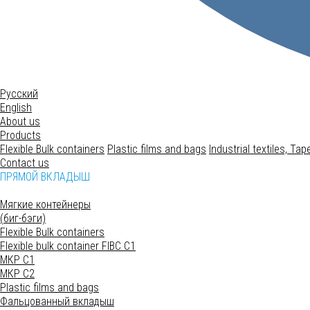
Русский
English
About us
Products
Flexible Bulk containers
Plastic films and bags
Industrial textiles, Ta
Contact us
ПРЯМОЙ ВКЛАДЫШ
Мягкие контейнеры
(биг-бэги)
Flexible Bulk containers
Flexible bulk container FIBC C1
МКР С1
МКР С2
Plastic films and bags
Фальцованный вкладыш